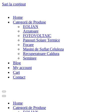
Sari la conținut
Home
Categorii de Produse
EOLIAN
Arzatoare
FOTOVOLTAIC
Panouri Solare Termice
Focare
Masini de Suflat Celuloza
Recuperatoare Caldura
Seminee
Blog
My account
Cart
Contact
Meniu
de
Meniu
navigare
de
Home
navigare
Categorii de Produse