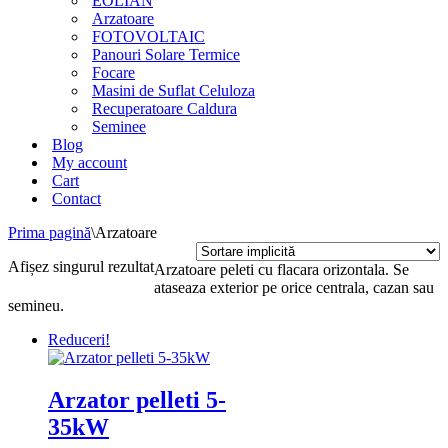
EOLIAN
Arzatoare
FOTOVOLTAIC
Panouri Solare Termice
Focare
Masini de Suflat Celuloza
Recuperatoare Caldura
Seminee
Blog
My account
Cart
Contact
Prima pagină
\
Arzatoare
Afișez singurul rezultat
Arzatoare peleti cu flacara orizontala. Se
ataseaza exterior pe orice centrala, cazan sau
semineu.
Reduceri!
Arzator pelleti 5-
35kW