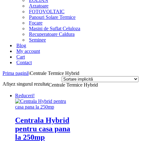
EOLIAN
Arzatoare
FOTOVOLTAIC
Panouri Solare Termice
Focare
Masini de Suflat Celuloza
Recuperatoare Caldura
Seminee
Blog
My account
Cart
Contact
Prima pagină
\
Centrale Termice Hybrid
Afișez singurul rezultat
Centrale Termice Hybrid
Reduceri!
Centrala Hybrid
pentru casa pana
la 250mp