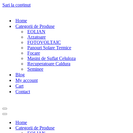
Sari la conținut
Home
Categorii de Produse
EOLIAN
Arzatoare
FOTOVOLTAIC
Panouri Solare Termice
Focare
Masini de Suflat Celuloza
Recuperatoare Caldura
Seminee
Blog
My account
Cart
Contact
Meniu
de
Meniu
navigare
de
Home
navigare
Categorii de Produse